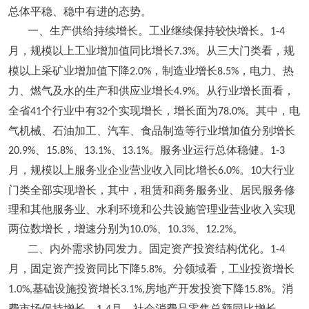
总体平稳、稳中有进的态势。
一、生产供给持续增长。工业继续保持较快增长。
1-4
月，规模以上工业增加值同比增长
。从三大门类看，规
7.3%
模以上采矿业增加值下降
，制造业增长
，电力、热
2.0%
8.5%
力、燃气及水的生产和供应业增长
。从行业增长面看，
4.9%
全省
个行业中有
个实现增长，增长面为
。其中，电
41
32
78.0%
气机械、石油加工、汽车、食品制造等行业增加值分别增长
、
、
、
。服务业运行总体稳健。
20.9%
15.8%
13.1%
13.1%
1-3
月，规模以上服务业企业营业收入同比增长
。
大行业
6.0%
10
门类全部实现增长，其中，租赁和商务服务业、居民服务修
理和其他服务业、水利环境和公共设施管理业营业收入实现
两位数增长，增速分别为
、
、
。
10.0%
10.3%
12.2%
二、内外需求协同发力。固定资产投资结构优化。
1-4
月，固定资产投资同比下降
。分领域看，工业投资增长
5.8%
基础设施投资增长
房地产开发投资下降
。消
1.0%,
3.1%,
15.8%
费市场保持增长。
月，社会消费品零售总额同比增长