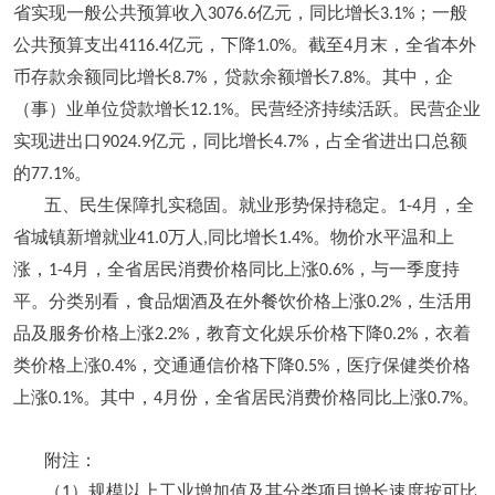
省实现一般公共预算收入
亿元，同比增长
；一般
3076.6
3.1%
公共预算支出
亿元，下降
。截至
月末，全省本外
4116.4
1.0%
4
币存款余额同比增长
，贷款余额增长
。其中，企
8.7%
7.8%
（事）业单位贷款增长
。民营经济持续活跃。民营企业
12.1%
实现进出口
亿元，同比增长
，占全省进出口总额
9024.9
4.7%
的
。
77.1%
五、民生保障扎实稳固。就业形势保持稳定。
月，全
1-4
省城镇新增就业
万人
同比增长
。物价水平温和上
41.0
,
1.4%
涨，
月，全省居民消费价格同比上涨
，与一季度持
1-4
0.6%
平。分类别看，食品烟酒及在外餐饮价格上涨
，生活用
0.2%
品及服务价格上涨
，教育文化娱乐价格下降
，衣着
2.2%
0.2%
类价格上涨
，交通通信价格下降
，医疗保健类价格
0.4%
0.5%
上涨
。其中，
月份，全省居民消费价格同比上涨
。
0.1%
4
0.7%
附注：
（
）规模以上工业增加值及其分类项目增长速度按可比
1