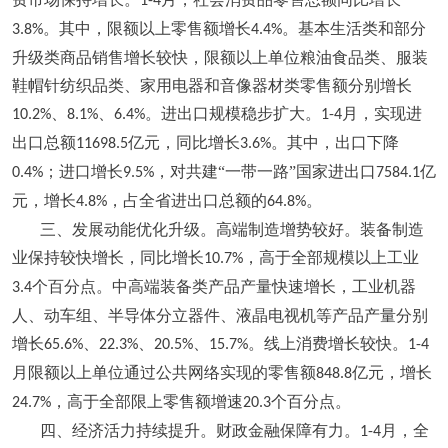
1-4
。其中，限额以上零售额增长
。基本生活类和部分
3.8%
4.4%
升级类商品销售增长较快，限额以上单位粮油食品类、服装
鞋帽针纺织品类、家用电器和音像器材类零售额分别增长
、
、
。进出口规模稳步扩大。
月，实现进
10.2%
8.1%
6.4%
1-4
出口总额
亿元，同比增长
。其中，出口下降
11698.5
3.6%
；进口增长
，对共建“一带一路”国家进出口
亿
0.4%
9.5%
7584.1
元，增长
，占全省进出口总额的
。
4.8%
64.8%
三、发展动能优化升级。高端制造增势较好。装备制造
业保持较快增长，
同比
增长
，高于全部规模以上工业
10.7%
个百分点。中高端装备类产品产量快速增长，工业机器
3.4
人、动车组、半导体分立器件、液晶电视机等产品产量分别
增长
、
、
、
。线上消费增长较快。
65.6%
22.3%
20.5%
15.7%
1-4
月限额以上单位通过公共网络实现的零售额
亿元，增长
848.8
，高于全部限上零售额增速
个百分点。
24.7%
20.3
四、经济活力持续提升。财政金融保障有力。
月，全
1-4